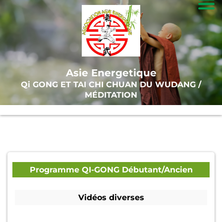
A
c
c
Asie Energetique
u
Qi GONG ET TAI CHI CHUAN DU WUDANG /
ei
MÉDITATION
l
T
ai
-
Programme QI-GONG Débutant/Ancien
C
Vidéos diverses
hi