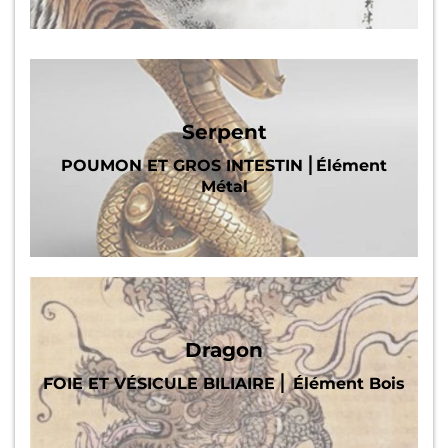
Serpent
POUMON ET GROS INTESTIN ⎜Élément
Métal
Dragon
FOIE ET VÉSICULE BILIAIRE ⎜ Élément Bois