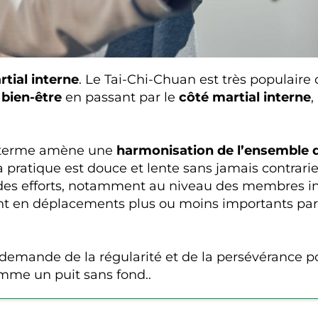
rtial interne
. Le Tai-Chi-Chuan est très populair
u
bien-être
en passant par le
côté martial interne
,
ng terme amène une
harmonisation de l’ensemble d
 pratique est douce et lente sans jamais contrarie
des efforts, notamment au niveau des membres in
nt en déplacements plus ou moins importants par l
il demande de la régularité et de la persévérance 
omme un puit sans fond..