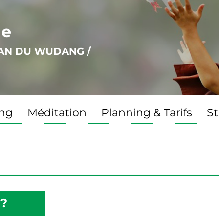
ue
UAN DU WUDANG /
ng
Méditation
Planning & Tarifs
St
i?