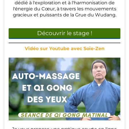
dédié à l'exploration et à l'harmonisation de
Pl
l'énergie du Cœur, à travers les mouvements
a
gracieux et puissants de la Grue du Wudang.
n
ni
Découvrir le stage !
n
Vidéo sur Youtube avec Soie-Zen
g
&
T
ar
ifs
St
a
g
e