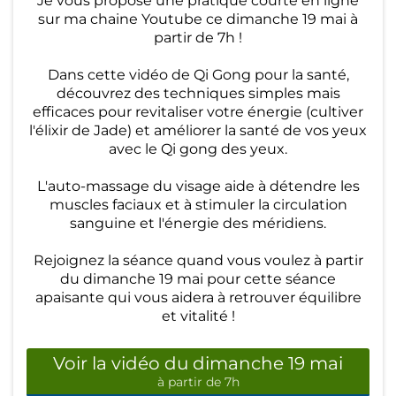
Je vous propose une pratique courte en ligne
sur ma chaine Youtube ce dimanche 19 mai à
s
partir de 7h !
Al
Dans cette vidéo de Qi Gong pour la santé,
découvrez des techniques simples mais
b
efficaces pour revitaliser votre énergie (cultiver
u
l'élixir de Jade) et améliorer la santé de vos yeux
avec le Qi gong des yeux.
m
s
L'auto-massage du visage aide à détendre les
muscles faciaux et à stimuler la circulation
sanguine et l'énergie des méridiens.
C
o
Rejoignez la séance quand vous voulez à partir
du dimanche 19 mai pour cette séance
n
apaisante qui vous aidera à retrouver équilibre
ta
et vitalité !
ct
Voir la vidéo du dimanche 19 mai
à partir de 7h