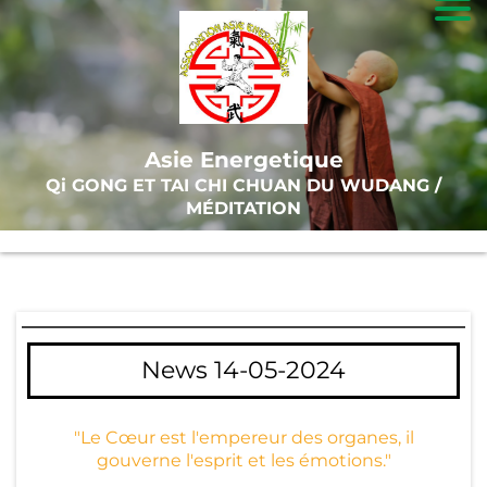
A
c
c
Asie Energetique
u
Qi GONG ET TAI CHI CHUAN DU WUDANG /
ei
MÉDITATION
l
T
ai
News 14-05-2024
-
C
hi
"Le Cœur est l'empereur des organes, il
gouverne l'esprit et les émotions."