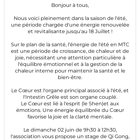
Qi
Bonjour à tous,
-
Nous voici pleinement dans la saison de l'été,
G
une période chargée d'une énergie renouvelée
et revitalisante jusqu'au 18 Juillet !
o
n
Sur le plan de la santé, l'énergie de l'été en MTC
est une période de croissance, de chaleur et de
g
joie, nécessitant une attention particulière à
l'équilibre émotionnel et à la gestion de la
M
chaleur interne pour maintenir la santé et le
bien-être.
é
di
Le Cœur est l'organe principal associé à l'été, et
l'Intestin Grêle est son organe couplé.
ta
Le Cœur est lié à l'esprit (le Shen)et aux
ti
émotions. Une énergie équilibrée du Cœur
favorise la joie et la clarté mentale.
o
n
Le dimanche 02 juin de 9h30 à 12h30,
l'association vous propose un stage de Qi Gong,