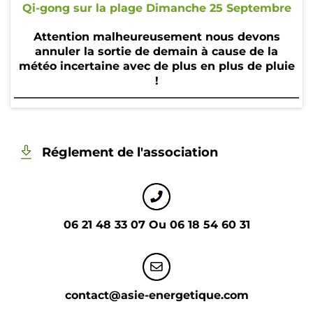
Qi
Qi-gong sur la plage Dimanche 25 Septembre
-
Attention malheureusement nous devons
G
annuler la sortie de demain à cause de la
météo incertaine avec de plus en plus de pluie
o
!
n
g
Réglement de l'association
M
é
di
ta
06 21 48 33 07 Ou 06 18 54 60 31
ti
o
n
contact@asie-energetique.com