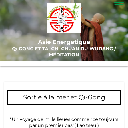
A
c
c
Asie Energetique
u
Qi GONG ET TAI CHI CHUAN DU WUDANG /
ei
MÉDITATION
l
T
ai
Sortie à la mer et Qi-Gong
-
C
hi
"Un voyage de mille lieues commence toujours
par un premier pas"( Lao tseu )