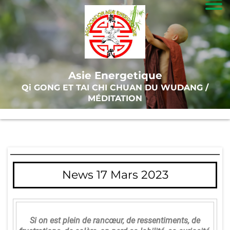
A
c
c
Asie Energetique
u
Qi GONG ET TAI CHI CHUAN DU WUDANG /
ei
MÉDITATION
l
T
ai
News 17 Mars 2023
-
C
hi
Si on est plein de rancœur, de ressentiments, de