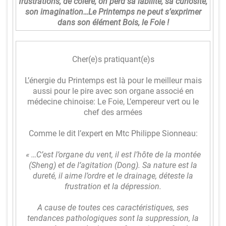
frustrations, de colère, on perd sa labilité, sa curiosité,
Qi
son imagination…Le Printemps ne peut s’exprimer
-
dans son élément Bois, le Foie !
G
o
Cher(e)s pratiquant(e)s
n
L’énergie du Printemps est là pour le meilleur mais
g
aussi pour le pire avec son organe associé en
médecine chinoise: Le Foie, L’empereur vert ou le
M
chef des armées
é
Comme le dit l’expert en Mtc Philippe Sionneau:
di
« …C’est l’organe du vent, il est l’hôte de la montée
ta
(Sheng) et de l’agitation (Dong). Sa nature est la
ti
dureté, il aime l’ordre et le drainage, déteste la
frustration et la dépression.
o
n
A cause de toutes ces caractéristiques, ses
tendances pathologiques sont la suppression, la