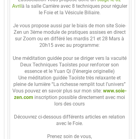
Avril
à la salle Carrière avec 8 techniques pour réguler
s
le Foie et la Vésicule Biliaire.
Al
Je vous propose aussi par le biais de mon site Soie-
Zen un 3ème module de pratiques assises en direct
b
sur Zoom ou en différé les mardis 21 et 28 Mars à
u
20h15 avec au programme:
m
Une méditation guidée pour se diriger vers la vacuité
s
Deux Techniques Taoïstes pour renforcer son
essence et le Yuan Qi (l’énergie originelle)
Une méditation guidée Taoïste très relaxante et
C
pleine de lumière “La richesse remplit tout l’univers”
o
Vous pouvez en savoir plus sur mon site:
www.soie-
zen.com
inscription possible directement avec moi
n
lors des cours
ta
Découvrez ci-dessous différents articles en relation
ct
avec le Foie.
Prenez soin de vous,