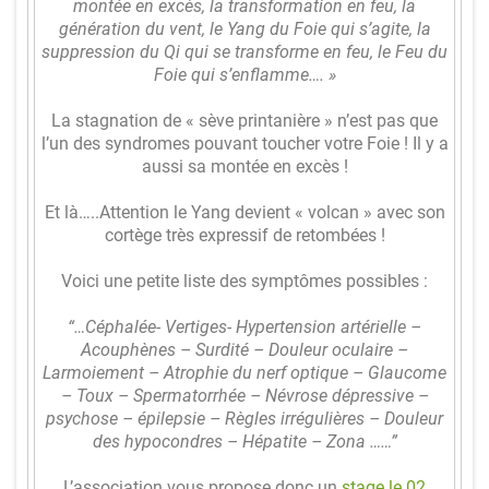
montée en excès, la transformation en feu, la
Pl
génération du vent, le Yang du Foie qui s’agite, la
a
suppression du Qi qui se transforme en feu, le Feu du
Foie qui s’enflamme…. »
n
ni
La stagnation de « sève printanière » n’est pas que
l’un des syndromes pouvant toucher votre Foie ! Il y a
n
aussi sa montée en excès !
g
Et là…..Attention le Yang devient « volcan » avec son
&
cortège très expressif de retombées !
T
Voici une petite liste des symptômes possibles :
ar
ifs
“…Céphalée- Vertiges- Hypertension artérielle –
Acouphènes – Surdité – Douleur oculaire –
Larmoiement – Atrophie du nerf optique – Glaucome
St
– Toux – Spermatorrhée – Névrose dépressive –
a
psychose – épilepsie – Règles irrégulières – Douleur
des hypocondres – Hépatite – Zona ……”
g
e
L’association vous propose donc un
stage le 02