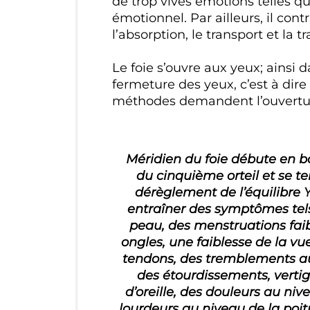
de trop vives émotions telles que
émotionnel. Par ailleurs, il cont
l’absorption, le transport et la 
Le foie s’ouvre aux yeux; ainsi 
fermeture des yeux, c’est à dire
méthodes demandent l’ouverture
Méridien du foie débute en ba
du cinquième orteil et se te
dérèglement de l’équilibre 
entraîner des symptômes tel
peau, des menstruations faib
ongles, une faiblesse de la v
tendons, des tremblements a
des étourdissements, vert
d’oreille, des douleurs au ni
lourdeurs au niveau de la poi