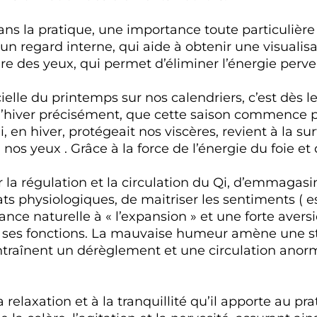
dans la pratique, une importance toute particulière
 un regard interne, qui aide à obtenir une visualis
 des yeux, qui permet d’éliminer l’énergie perve
icielle du printemps sur nos calendriers, c’est dès 
e d’hiver précisément, que cette saison commence 
ui, en hiver, protégeait nos viscères, revient à la s
nos yeux . Grâce à la force de l’énergie du foie et d
r la régulation et la circulation du Qi, d’emmagasin
ats physiologiques, de maitriser les sentiments ( 
ance naturelle à « l’expansion » et une forte aversi
c ses fonctions. La mauvaise humeur amène une sta
 entraînent un dérèglement et une circulation ano
 relaxation et à la tranquillité qu’il apporte au pr