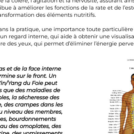
 la colère, l’agitation et la nervosité, assurant a
ribue à améliorer les fonctions de la rate et de l’e
transformation des éléments nutritifs.
dans la pratique, une importance toute particulière
 un regard interne, qui aide à obtenir une visualis
 des yeux, qui permet d’éliminer l’énergie perve
s et de la face interne
rmine sur le front. Un
Yin/Yang du Foie peut
s que des maladies de
les, la sécheresse des
ue, des crampes dans les
u niveau des membres,
iges, bourdonnements
veau des omoplates, des
trine, des vomissements,