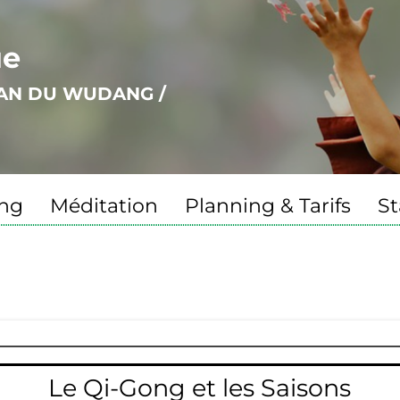
ue
UAN DU WUDANG /
ng
Méditation
Planning & Tarifs
St
Le Qi-Gong et les Saisons