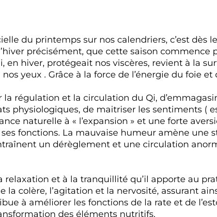
icielle du printemps sur nos calendriers, c’est dès 
e d’hiver précisément, que cette saison commence 
ui, en hiver, protégeait nos viscères, revient à la s
nos yeux . Grâce à la force de l’énergie du foie et d
r la régulation et la circulation du Qi, d’emmagasin
ats physiologiques, de maitriser les sentiments ( 
ance naturelle à « l’expansion » et une forte aversi
c ses fonctions. La mauvaise humeur amène une sta
 entraînent un dérèglement et une circulation ano
 relaxation et à la tranquillité qu’il apporte au pr
 la colère, l’agitation et la nervosité, assurant a
ribue à améliorer les fonctions de la rate et de l’e
transformation des éléments nutritifs.