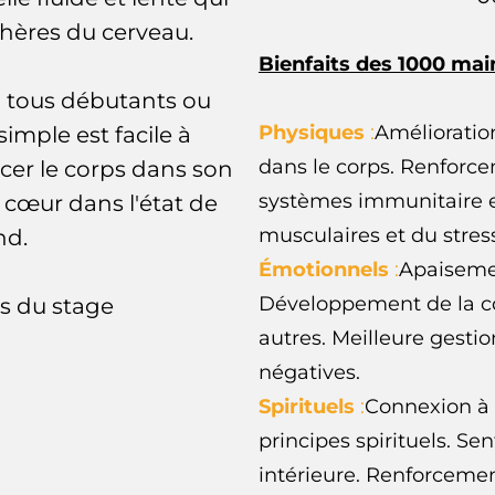
hères du cerveau.
Bienfaits des 1000 mai
à tous débutants ou
Physiques
:
Amélioration
imple est facile à
dans le corps. Renforc
cer le corps dans son
systèmes immunitaire e
cœur dans l'état de
musculaires et du stres
nd.
Émotionnels
:
Apaisemen
Développement de la c
rs du stage
autres. Meilleure gesti
négatives.
Spirituels
:
Connexion à 
principes spirituels. Se
intérieure. Renforcemen