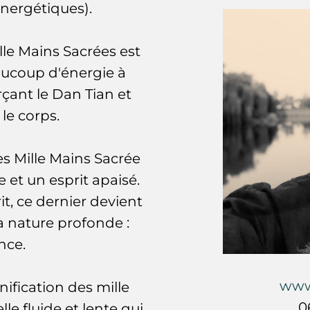
énergétiques).
le Mains Sacrées est
ucoup d'énergie à
rçant le Dan Tian et
 le corps.
s Mille Mains Sacrée
et un esprit apaisé.
rit, ce dernier devient
sa nature profonde :
ence.
www
gnification des mille
0
e fluide et lente qui