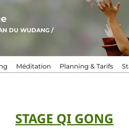
ue
UAN DU WUDANG /
ng
Méditation
Planning & Tarifs
St
STAGE QI GONG