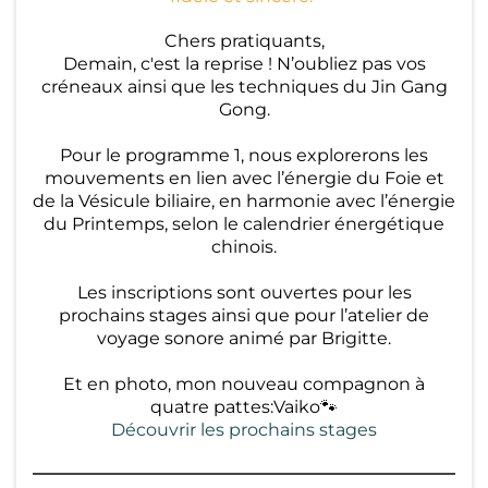
Qi
Chers pratiquants,
-
Demain, c'est la reprise ! N’oubliez pas vos
G
créneaux ainsi que les techniques du Jin Gang
Gong.
o
n
Pour le programme 1, nous explorerons les
mouvements en lien avec l’énergie du Foie et
g
de la Vésicule biliaire, en harmonie avec l’énergie
du Printemps, selon le calendrier énergétique
M
chinois.
é
Les inscriptions sont ouvertes pour les
di
prochains stages ainsi que pour l’atelier de
voyage sonore animé par Brigitte.
ta
ti
Et en photo, mon nouveau compagnon à
quatre pattes:Vaiko🐾
o
Découvrir les prochains stages
n