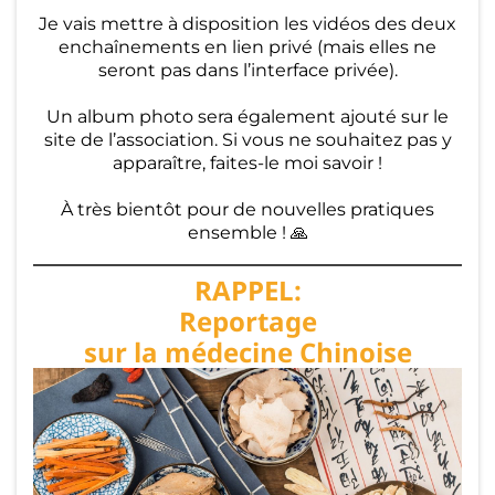
Je vais mettre à disposition les vidéos des deux
s
enchaînements en lien privé (mais elles ne
seront pas dans l’interface privée).
Al
Un album photo sera également ajouté sur le
b
site de l’association. Si vous ne souhaitez pas y
u
apparaître, faites-le moi savoir !
m
À très bientôt pour de nouvelles pratiques
s
ensemble ! 🙏
RAPPEL:
C
Reportage
o
sur la médecine Chinoise
n
ta
ct