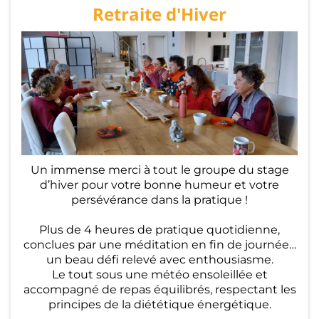
Retraite d'Hiver
Pl
a
n
ni
n
g
&
T
Un immense merci à tout le groupe du stage
d’hiver pour votre bonne humeur et votre
ar
persévérance dans la pratique !
ifs
Plus de 4 heures de pratique quotidienne,
conclues par une méditation en fin de journée…
St
un beau défi relevé avec enthousiasme.
a
Le tout sous une météo ensoleillée et
accompagné de repas équilibrés, respectant les
g
principes de la diététique énergétique.
e