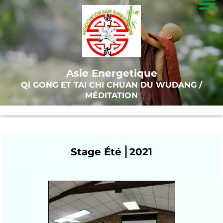
A
c
c
Asie Energetique
u
Qi GONG ET TAI CHI CHUAN DU WUDANG /
ei
MÉDITATION
l
T
Stage Été ⎜2021
ai
-
C
hi