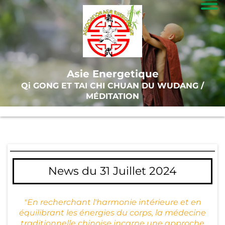
A
c
c
Asie Energetique
u
Qi GONG ET TAI CHI CHUAN DU WUDANG /
ei
MÉDITATION
l
T
ai
News du 31 Juillet 2024
-
C
hi
"En recherchant l'harmonie intérieure et en
équilibrant les énergies du corps, la médecine
traditionnelle chinoise incarne une approche