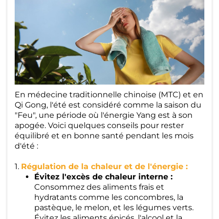
s
Al
b
u
m
En médecine traditionnelle chinoise (MTC) et en
s
Qi Gong, l'été est considéré comme la saison du
"Feu", une période où l'énergie Yang est à son
apogée. Voici quelques conseils pour rester
C
équilibré et en bonne santé pendant les mois
o
d'été :
n
1.
Régulation de la chaleur et de l'énergie :
ta
Évitez l'excès de chaleur interne :
Consommez des aliments frais et
ct
hydratants comme les concombres, la
pastèque, le melon, et les légumes verts.
Évitez les aliments épicés, l'alcool et la