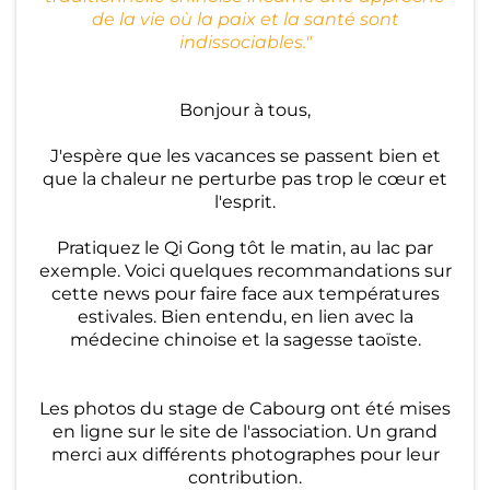
Qi
de la vie où la paix et la santé sont
indissociables."
-
G
Bonjour à tous,
o
n
J'espère que les vacances se passent bien et
que la chaleur ne perturbe pas trop le cœur et
g
l'esprit.
M
Pratiquez le Qi Gong tôt le matin, au lac par
exemple. Voici quelques recommandations sur
é
cette news pour faire face aux températures
di
estivales. Bien entendu, en lien avec la
médecine chinoise et la sagesse taoïste.
ta
ti
Les photos du stage de Cabourg ont été mises
o
en ligne sur le site de l'association. Un grand
n
merci aux différents photographes pour leur
contribution.