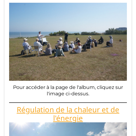
Pl
a
n
ni
n
g
&
T
ar
Pour accéder à la page de l'album, cliquez sur
ifs
l'image ci-dessus.
St
Régulation de la chaleur et de
a
l'énergie
g
e