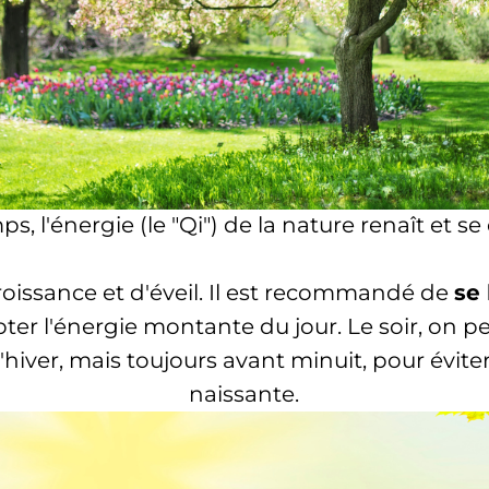
s, l'énergie (le "Qi") de la nature renaît et s
roissance et d'éveil. Il est recommandé de
se 
apter l'énergie montante du jour. Le soir, on p
'hiver, mais toujours avant minuit, pour évite
naissante.