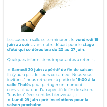
s
Al
b
u
Les cours en salle se termineront le
vendredi 19
m
juin au soir
, avant notre départ pour le
stage
s
d'été qui se déroulera du 20 au 27 juin
.
Quelques informations importantes à retenir :
C
🔸
Samedi 20 juin : apéritif de fin de saison
o
Il n'y aura pas de cours ce samedi. Nous vous
n
invitons à nous retrouver à partir de
11h00 à la
ta
salle Thalès
pour partager un moment
convivial autour d'un apéritif de fin de saison.
ct
Tous les élèves sont les bienvenus ;-)
🔸
Lundi 29 juin : pré-inscriptions pour la
saison prochaine