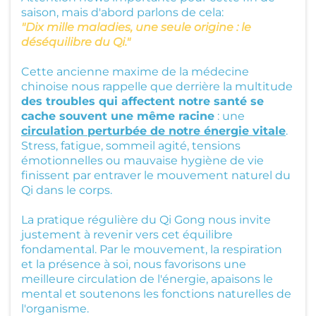
Qi
saison, mais d'abord parlons de cela:
"Dix mille maladies, une seule origine : le
-
déséquilibre du Qi."
G
Cette ancienne maxime de la médecine
o
chinoise nous rappelle que derrière la multitude
n
des troubles qui affectent notre santé se
g
cache souvent une même racine
: une
circulation perturbée de notre énergie vitale
.
Stress, fatigue, sommeil agité, tensions
M
émotionnelles ou mauvaise hygiène de vie
finissent par entraver le mouvement naturel du
é
Qi dans le corps.
di
La pratique régulière du Qi Gong nous invite
ta
justement à revenir vers cet équilibre
ti
fondamental. Par le mouvement, la respiration
et la présence à soi, nous favorisons une
o
meilleure circulation de l'énergie, apaisons le
n
mental et soutenons les fonctions naturelles de
l'organisme.