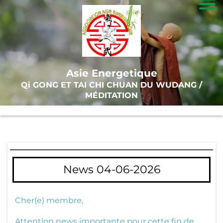
A
c
c
Asie Energetique
u
Qi GONG ET TAI CHI CHUAN DU WUDANG /
ei
MÉDITATION
l
T
ai
News 04-06-2026
-
C
hi
Cher(e) membre,
Attention news importante pour cette fin de