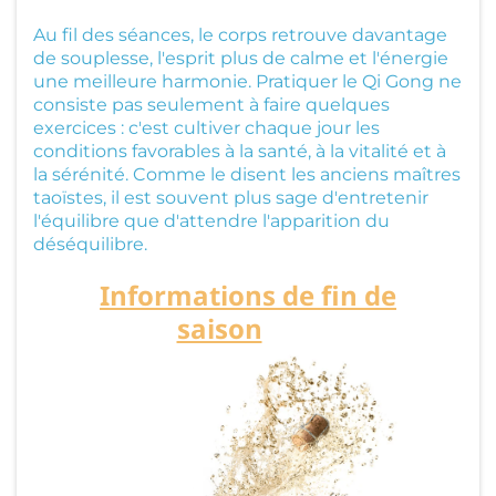
Pl
Au fil des séances, le corps retrouve davantage
a
de souplesse, l'esprit plus de calme et l'énergie
une meilleure harmonie. Pratiquer le Qi Gong ne
n
consiste pas seulement à faire quelques
ni
exercices : c'est cultiver chaque jour les
conditions favorables à la santé, à la vitalité et à
n
la sérénité. Comme le disent les anciens maîtres
g
taoïstes, il est souvent plus sage d'entretenir
l'équilibre que d'attendre l'apparition du
&
déséquilibre.
T
Informations de fin de
ar
saison
Titre
ifs
St
a
g
e